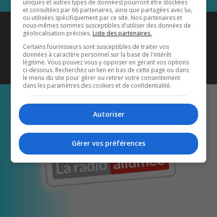
uniques et autres types de données) pourront être stockées
et consultées par 66 partenaires, ainsi que partagées avec lui,
ou utilisées spécifiquement par ce site. Nos partenaires et
Coyote New Country
est diffusé
nous-mêmes sommes susceptibles d'utiliser des données de
géolocalisation précises.
Liste des partenaires.
également sur
1033 HD2
•
Certains fournisseurs sont susceptibles de traiter vos
données à caractère personnel sur la base de l'intérêt
Écoutez-nous aussi sur…
légitime. Vous pouvez vous y opposer en gérant vos options
ci-dessous. Recherchez un lien en bas de cette page ou dans
le menu du site pour gérer ou retirer votre consentement
dans les paramètres des cookies et de confidentialité.
Autoriser
Gérer vos préférences