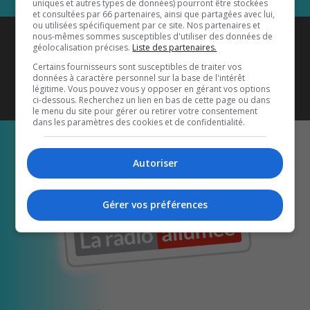
uniques et autres types de données) pourront être stockées
et consultées par 66 partenaires, ainsi que partagées avec lui,
ou utilisées spécifiquement par ce site. Nos partenaires et
Coyote New Country
est diffusé
nous-mêmes sommes susceptibles d'utiliser des données de
géolocalisation précises.
Liste des partenaires.
également sur
1033 HD2
•
Certains fournisseurs sont susceptibles de traiter vos
données à caractère personnel sur la base de l'intérêt
Écoutez-nous aussi sur…
légitime. Vous pouvez vous y opposer en gérant vos options
ci-dessous. Recherchez un lien en bas de cette page ou dans
le menu du site pour gérer ou retirer votre consentement
dans les paramètres des cookies et de confidentialité.
Autoriser
Gérer vos préférences