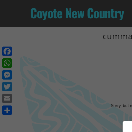
Coyote New Country
cummal
Facebook
WhatsApp
Messenger
Twitter
Sorry, but 
Email
Share