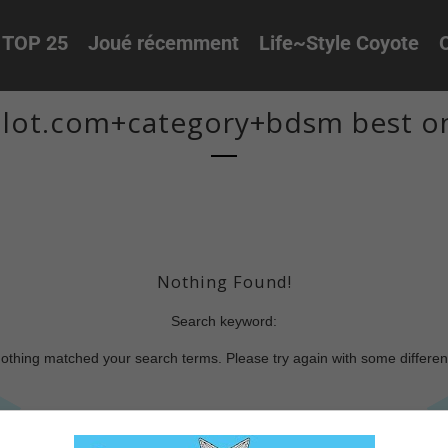
TOP 25
Joué récemment
Life~Style Coyote
O
ot.com+category+bdsm best on
Nothing Found!
Search keyword:
nothing matched your search terms. Please try again with some differe