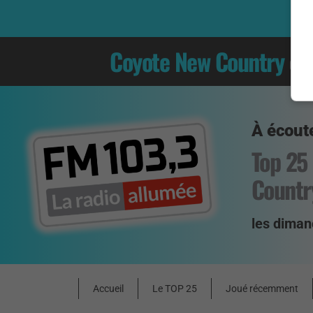
Coyote New Country
es
À écoute
Top 25
Countr
les diman
Accueil
Le TOP 25
Joué récemment