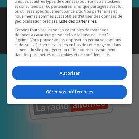
uniques et autres types de données) pourront être stockées
et consultées par 66 partenaires, ainsi que partagées avec lui,
ou utilisées spécifiquement par ce site. Nos partenaires et
Coyote New Country
est diffusé
nous-mêmes sommes susceptibles d'utiliser des données de
géolocalisation précises.
Liste des partenaires.
également sur
1033 HD2
•
Certains fournisseurs sont susceptibles de traiter vos
données à caractère personnel sur la base de l'intérêt
Écoutez-nous aussi sur…
légitime. Vous pouvez vous y opposer en gérant vos options
ci-dessous. Recherchez un lien en bas de cette page ou dans
le menu du site pour gérer ou retirer votre consentement
dans les paramètres des cookies et de confidentialité.
Autoriser
Gérer vos préférences