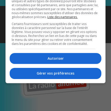
uniques et autres types de données) pourront être stockées
et consultées par 66 partenaires, ainsi que partagées avec lui,
ou utilisées spécifiquement par ce site. Nos partenaires et
Coyote New Country
est diffusé
nous-mêmes sommes susceptibles d'utiliser des données de
géolocalisation précises.
Liste des partenaires.
également sur
1033 HD2
•
Certains fournisseurs sont susceptibles de traiter vos
données à caractère personnel sur la base de l'intérêt
Écoutez-nous aussi sur…
légitime. Vous pouvez vous y opposer en gérant vos options
ci-dessous. Recherchez un lien en bas de cette page ou dans
le menu du site pour gérer ou retirer votre consentement
dans les paramètres des cookies et de confidentialité.
Autoriser
Gérer vos préférences