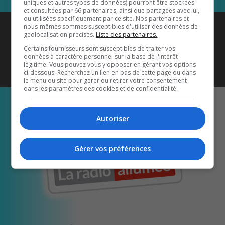
uniques et autres types de données) pourront être stockées
et consultées par 66 partenaires, ainsi que partagées avec lui,
ou utilisées spécifiquement par ce site. Nos partenaires et
Coyote New Country
est diffusé
nous-mêmes sommes susceptibles d'utiliser des données de
géolocalisation précises.
Liste des partenaires.
également sur
1033 HD2
•
Certains fournisseurs sont susceptibles de traiter vos
données à caractère personnel sur la base de l'intérêt
Écoutez-nous aussi sur…
légitime. Vous pouvez vous y opposer en gérant vos options
ci-dessous. Recherchez un lien en bas de cette page ou dans
le menu du site pour gérer ou retirer votre consentement
dans les paramètres des cookies et de confidentialité.
Autoriser
Gérer vos préférences