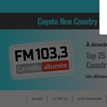
Coyote New Country
es
À écoute
Top 25
Countr
les diman
Accueil
Le TOP 25
Joué récemment