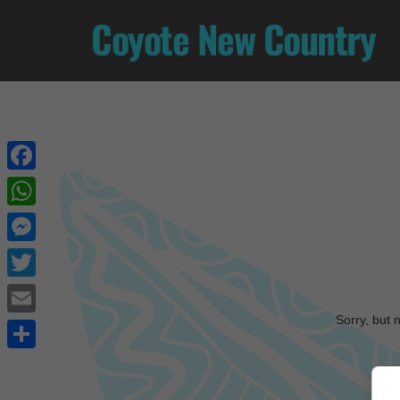
Coyote New Country
Facebook
WhatsApp
Messenger
Twitter
Sorry, but 
Email
Share