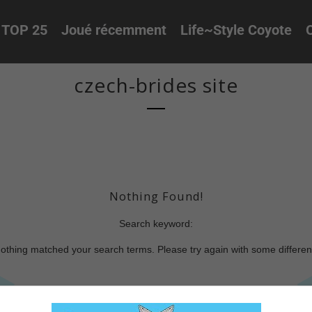
TOP 25
Joué récemment
Life~Style Coyote
O
czech-brides site
Nothing Found!
Search keyword:
nothing matched your search terms. Please try again with some differe