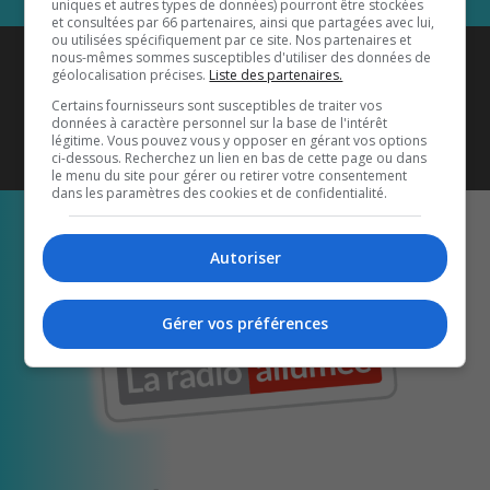
uniques et autres types de données) pourront être stockées
et consultées par 66 partenaires, ainsi que partagées avec lui,
ou utilisées spécifiquement par ce site. Nos partenaires et
Coyote New Country
est diffusé
nous-mêmes sommes susceptibles d'utiliser des données de
géolocalisation précises.
Liste des partenaires.
également sur
1033 HD2
•
Certains fournisseurs sont susceptibles de traiter vos
données à caractère personnel sur la base de l'intérêt
Écoutez-nous aussi sur…
légitime. Vous pouvez vous y opposer en gérant vos options
ci-dessous. Recherchez un lien en bas de cette page ou dans
le menu du site pour gérer ou retirer votre consentement
dans les paramètres des cookies et de confidentialité.
Autoriser
Gérer vos préférences