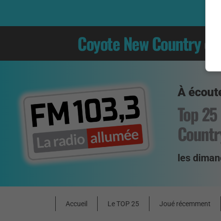
Coyote New Country
es
À écoute
Top 25
Countr
les diman
Accueil
Le TOP 25
Joué récemment