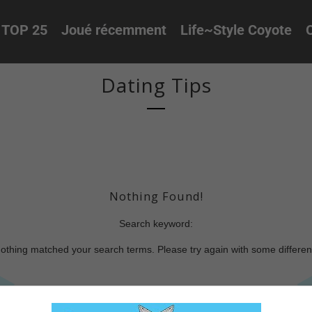
TOP 25
Joué récemment
Life~Style Coyote
O
Dating Tips
Nothing Found!
Search keyword:
nothing matched your search terms. Please try again with some differe