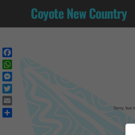
Coyote New Country
Facebook
WhatsApp
Messenger
Twitter
Sorry, but 
Email
Share