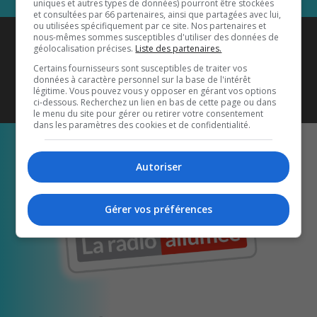
uniques et autres types de données) pourront être stockées
et consultées par 66 partenaires, ainsi que partagées avec lui,
ou utilisées spécifiquement par ce site. Nos partenaires et
Coyote New Country
est diffusé
nous-mêmes sommes susceptibles d'utiliser des données de
géolocalisation précises.
Liste des partenaires.
également sur
1033 HD2
•
Certains fournisseurs sont susceptibles de traiter vos
données à caractère personnel sur la base de l'intérêt
Écoutez-nous aussi sur…
légitime. Vous pouvez vous y opposer en gérant vos options
ci-dessous. Recherchez un lien en bas de cette page ou dans
le menu du site pour gérer ou retirer votre consentement
dans les paramètres des cookies et de confidentialité.
Autoriser
Gérer vos préférences