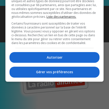
uniques et autres types de données) pourront être stockées
et consultées par 66 partenaires, ainsi que partagées avec lui,
ou utilisées spécifiquement par ce site. Nos partenaires et
Coyote New Country
est diffusé
nous-mêmes sommes susceptibles d'utiliser des données de
géolocalisation précises.
Liste des partenaires.
également sur
1033 HD2
•
Certains fournisseurs sont susceptibles de traiter vos
données à caractère personnel sur la base de l'intérêt
Écoutez-nous aussi sur…
légitime. Vous pouvez vous y opposer en gérant vos options
ci-dessous. Recherchez un lien en bas de cette page ou dans
le menu du site pour gérer ou retirer votre consentement
dans les paramètres des cookies et de confidentialité.
Autoriser
Gérer vos préférences