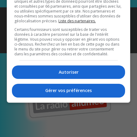
uniques et autres types de données) pourront être stockées
et consultées par 66 partenaires, ainsi que partagées avec lui,
ou utilisées spécifiquement par ce site. Nos partenaires et
Coyote New Country
est diffusé
nous-mêmes sommes susceptibles d'utiliser des données de
géolocalisation précises.
Liste des partenaires.
également sur
1033 HD2
•
Certains fournisseurs sont susceptibles de traiter vos
données à caractère personnel sur la base de l'intérêt
Écoutez-nous aussi sur…
légitime. Vous pouvez vous y opposer en gérant vos options
ci-dessous. Recherchez un lien en bas de cette page ou dans
le menu du site pour gérer ou retirer votre consentement
dans les paramètres des cookies et de confidentialité.
Autoriser
Gérer vos préférences