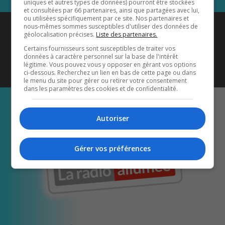
uniques et autres types de données) pourront être stockées
et consultées par 66 partenaires, ainsi que partagées avec lui,
ou utilisées spécifiquement par ce site. Nos partenaires et
Coyote New Country
est diffusé
nous-mêmes sommes susceptibles d'utiliser des données de
géolocalisation précises.
Liste des partenaires.
également sur
1033 HD2
•
Certains fournisseurs sont susceptibles de traiter vos
données à caractère personnel sur la base de l'intérêt
Écoutez-nous aussi sur…
légitime. Vous pouvez vous y opposer en gérant vos options
ci-dessous. Recherchez un lien en bas de cette page ou dans
le menu du site pour gérer ou retirer votre consentement
dans les paramètres des cookies et de confidentialité.
Autoriser
Gérer vos préférences