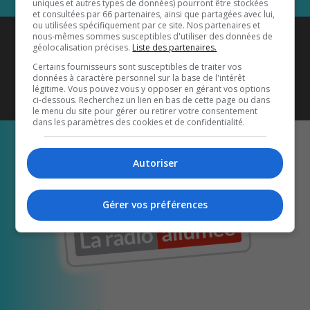
uniques et autres types de données) pourront être stockées
et consultées par 66 partenaires, ainsi que partagées avec lui,
ou utilisées spécifiquement par ce site. Nos partenaires et
Coyote New Country
est diffusé
nous-mêmes sommes susceptibles d'utiliser des données de
géolocalisation précises.
Liste des partenaires.
également sur
1033 HD2
•
Certains fournisseurs sont susceptibles de traiter vos
données à caractère personnel sur la base de l'intérêt
Écoutez-nous aussi sur…
légitime. Vous pouvez vous y opposer en gérant vos options
ci-dessous. Recherchez un lien en bas de cette page ou dans
le menu du site pour gérer ou retirer votre consentement
dans les paramètres des cookies et de confidentialité.
Autoriser
Gérer vos préférences