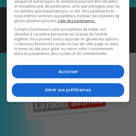
uniques et autres types de données) pourront être stockées
et consultées par 66 partenaires, ainsi que partagées avec lui,
ou utilisées spécifiquement par ce site. Nos partenaires et
Coyote New Country
est diffusé
nous-mêmes sommes susceptibles d'utiliser des données de
géolocalisation précises.
Liste des partenaires.
également sur
1033 HD2
•
Certains fournisseurs sont susceptibles de traiter vos
données à caractère personnel sur la base de l'intérêt
Écoutez-nous aussi sur…
légitime. Vous pouvez vous y opposer en gérant vos options
ci-dessous. Recherchez un lien en bas de cette page ou dans
le menu du site pour gérer ou retirer votre consentement
dans les paramètres des cookies et de confidentialité.
Autoriser
Gérer vos préférences