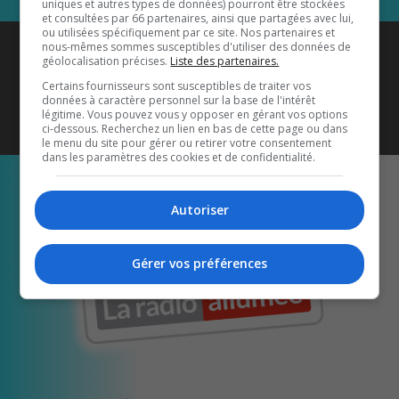
uniques et autres types de données) pourront être stockées
et consultées par 66 partenaires, ainsi que partagées avec lui,
ou utilisées spécifiquement par ce site. Nos partenaires et
Coyote New Country
est diffusé
nous-mêmes sommes susceptibles d'utiliser des données de
géolocalisation précises.
Liste des partenaires.
également sur
1033 HD2
•
Certains fournisseurs sont susceptibles de traiter vos
données à caractère personnel sur la base de l'intérêt
Écoutez-nous aussi sur…
légitime. Vous pouvez vous y opposer en gérant vos options
ci-dessous. Recherchez un lien en bas de cette page ou dans
le menu du site pour gérer ou retirer votre consentement
dans les paramètres des cookies et de confidentialité.
Autoriser
Gérer vos préférences