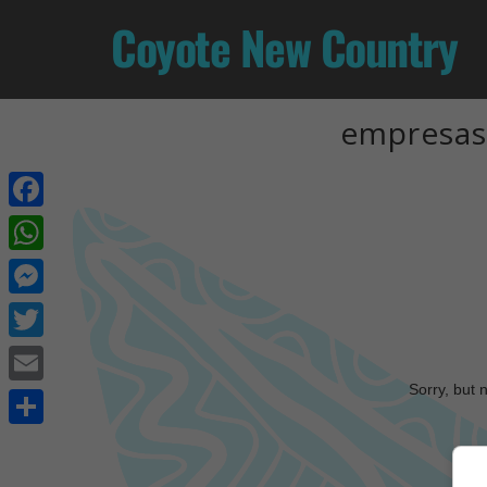
Coyote New Country
empresas 
Facebook
WhatsApp
Messenger
Twitter
Sorry, but 
Email
Share