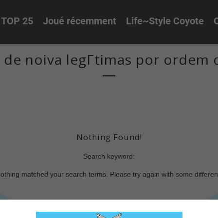
TOP 25
Joué récemment
Life~Style Coyote
O
de noiva legГ­timas por ordem 
Nothing Found!
Search keyword:
nothing matched your search terms. Please try again with some differe