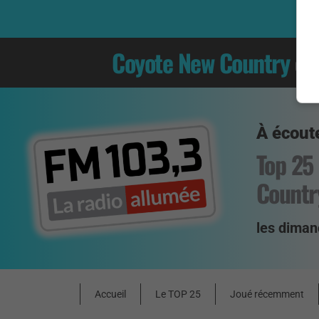
Coyote New Country
es
À écoute
Top 25
Countr
les diman
Accueil
Le TOP 25
Joué récemment