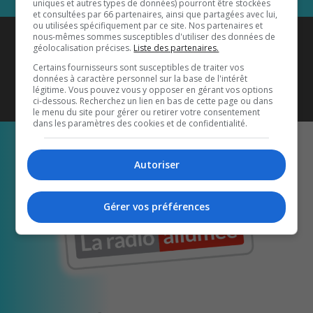
uniques et autres types de données) pourront être stockées
et consultées par 66 partenaires, ainsi que partagées avec lui,
ou utilisées spécifiquement par ce site. Nos partenaires et
Coyote New Country
est diffusé
nous-mêmes sommes susceptibles d'utiliser des données de
géolocalisation précises.
Liste des partenaires.
également sur
1033 HD2
•
Certains fournisseurs sont susceptibles de traiter vos
données à caractère personnel sur la base de l'intérêt
Écoutez-nous aussi sur…
légitime. Vous pouvez vous y opposer en gérant vos options
ci-dessous. Recherchez un lien en bas de cette page ou dans
le menu du site pour gérer ou retirer votre consentement
dans les paramètres des cookies et de confidentialité.
Autoriser
Gérer vos préférences