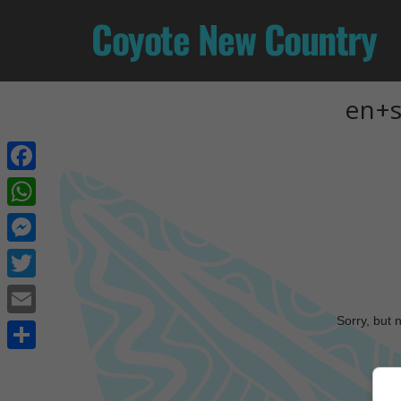
Coyote New Country
en+s
Facebook
WhatsApp
Messenger
Twitter
Sorry, but 
Email
Share