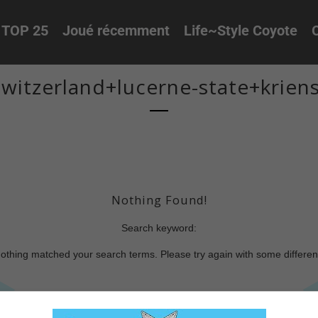
TOP 25
Joué récemment
Life~Style Coyote
O
witzerland+lucerne-state+kriens
Nothing Found!
Search keyword:
nothing matched your search terms. Please try again with some differe