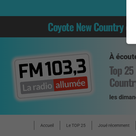
Coyote New Country
es
À écoute
Top 25
Countr
les diman
Accueil
Le TOP 25
Joué récemment