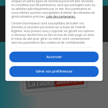
uniques et autres types de données) pourront être stockées
et consultées par 66 partenaires, ainsi que partagées avec lui,
ou utilisées spécifiquement par ce site. Nos partenaires et
Coyote New Country
est diffusé
nous-mêmes sommes susceptibles d'utiliser des données de
géolocalisation précises.
Liste des partenaires.
également sur
1033 HD2
•
Certains fournisseurs sont susceptibles de traiter vos
données à caractère personnel sur la base de l'intérêt
Écoutez-nous aussi sur…
légitime. Vous pouvez vous y opposer en gérant vos options
ci-dessous. Recherchez un lien en bas de cette page ou dans
le menu du site pour gérer ou retirer votre consentement
dans les paramètres des cookies et de confidentialité.
Autoriser
Gérer vos préférences