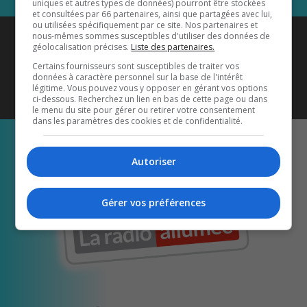
uniques et autres types de données) pourront être stockées
et consultées par 66 partenaires, ainsi que partagées avec lui,
ou utilisées spécifiquement par ce site. Nos partenaires et
Coyote New Country
est diffusé
nous-mêmes sommes susceptibles d'utiliser des données de
géolocalisation précises.
Liste des partenaires.
également sur
1033 HD2
•
Certains fournisseurs sont susceptibles de traiter vos
données à caractère personnel sur la base de l'intérêt
Écoutez-nous aussi sur…
légitime. Vous pouvez vous y opposer en gérant vos options
ci-dessous. Recherchez un lien en bas de cette page ou dans
le menu du site pour gérer ou retirer votre consentement
dans les paramètres des cookies et de confidentialité.
Autoriser
Gérer vos préférences