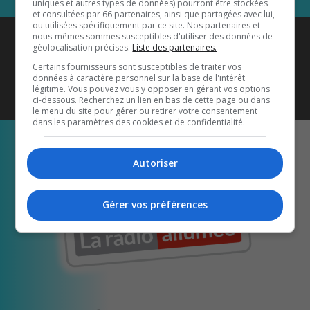
uniques et autres types de données) pourront être stockées
et consultées par 66 partenaires, ainsi que partagées avec lui,
ou utilisées spécifiquement par ce site. Nos partenaires et
Coyote New Country
est diffusé
nous-mêmes sommes susceptibles d'utiliser des données de
géolocalisation précises.
Liste des partenaires.
également sur
1033 HD2
•
Certains fournisseurs sont susceptibles de traiter vos
données à caractère personnel sur la base de l'intérêt
Écoutez-nous aussi sur…
légitime. Vous pouvez vous y opposer en gérant vos options
ci-dessous. Recherchez un lien en bas de cette page ou dans
le menu du site pour gérer ou retirer votre consentement
dans les paramètres des cookies et de confidentialité.
Autoriser
Gérer vos préférences