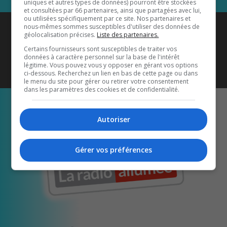
uniques et autres types de données) pourront être stockées
et consultées par 66 partenaires, ainsi que partagées avec lui,
ou utilisées spécifiquement par ce site. Nos partenaires et
Coyote New Country
est diffusé
nous-mêmes sommes susceptibles d'utiliser des données de
géolocalisation précises.
Liste des partenaires.
également sur
1033 HD2
•
Certains fournisseurs sont susceptibles de traiter vos
données à caractère personnel sur la base de l'intérêt
Écoutez-nous aussi sur…
légitime. Vous pouvez vous y opposer en gérant vos options
ci-dessous. Recherchez un lien en bas de cette page ou dans
le menu du site pour gérer ou retirer votre consentement
dans les paramètres des cookies et de confidentialité.
Autoriser
Gérer vos préférences