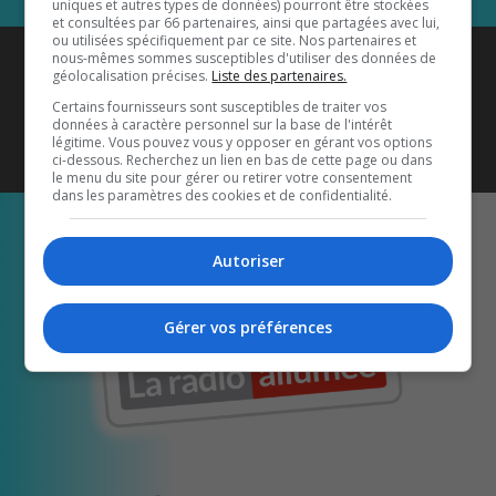
uniques et autres types de données) pourront être stockées
et consultées par 66 partenaires, ainsi que partagées avec lui,
ou utilisées spécifiquement par ce site. Nos partenaires et
Coyote New Country
est diffusé
nous-mêmes sommes susceptibles d'utiliser des données de
géolocalisation précises.
Liste des partenaires.
également sur
1033 HD2
•
Certains fournisseurs sont susceptibles de traiter vos
données à caractère personnel sur la base de l'intérêt
Écoutez-nous aussi sur…
légitime. Vous pouvez vous y opposer en gérant vos options
ci-dessous. Recherchez un lien en bas de cette page ou dans
le menu du site pour gérer ou retirer votre consentement
dans les paramètres des cookies et de confidentialité.
Autoriser
Gérer vos préférences