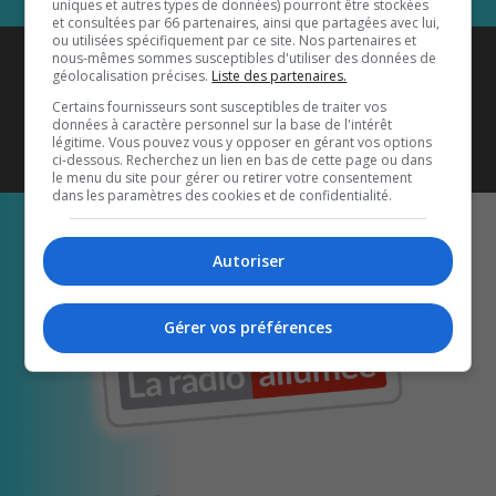
uniques et autres types de données) pourront être stockées
et consultées par 66 partenaires, ainsi que partagées avec lui,
ou utilisées spécifiquement par ce site. Nos partenaires et
Coyote New Country
est diffusé
nous-mêmes sommes susceptibles d'utiliser des données de
géolocalisation précises.
Liste des partenaires.
également sur
1033 HD2
•
Certains fournisseurs sont susceptibles de traiter vos
données à caractère personnel sur la base de l'intérêt
Écoutez-nous aussi sur…
légitime. Vous pouvez vous y opposer en gérant vos options
ci-dessous. Recherchez un lien en bas de cette page ou dans
le menu du site pour gérer ou retirer votre consentement
dans les paramètres des cookies et de confidentialité.
Autoriser
Gérer vos préférences