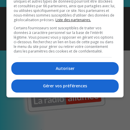
uniques et autres types de données) pourront être stockées
et consultées par 66 partenaires, ainsi que partagées avec lui,
ou utilisées spécifiquement par ce site. Nos partenaires et
Coyote New Country
est diffusé
nous-mêmes sommes susceptibles d'utiliser des données de
géolocalisation précises.
Liste des partenaires.
également sur
1033 HD2
•
Certains fournisseurs sont susceptibles de traiter vos
données à caractère personnel sur la base de l'intérêt
Écoutez-nous aussi sur…
légitime. Vous pouvez vous y opposer en gérant vos options
ci-dessous. Recherchez un lien en bas de cette page ou dans
le menu du site pour gérer ou retirer votre consentement
dans les paramètres des cookies et de confidentialité.
Autoriser
Gérer vos préférences