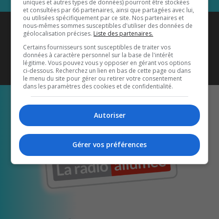
uniques et autres types de données) pourront être stockées
et consultées par 66 partenaires, ainsi que partagées avec lui,
ou utilisées spécifiquement par ce site. Nos partenaires et
Coyote New Country
est diffusé
nous-mêmes sommes susceptibles d'utiliser des données de
géolocalisation précises.
Liste des partenaires.
également sur
1033 HD2
•
Certains fournisseurs sont susceptibles de traiter vos
données à caractère personnel sur la base de l'intérêt
Écoutez-nous aussi sur…
légitime. Vous pouvez vous y opposer en gérant vos options
ci-dessous. Recherchez un lien en bas de cette page ou dans
le menu du site pour gérer ou retirer votre consentement
dans les paramètres des cookies et de confidentialité.
Autoriser
Gérer vos préférences