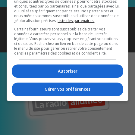
uniques et autres types de données) pourront être stockées
et consultées par 66 partenaires, ainsi que partagées avec lui,
ou utilisées spécifiquement par ce site. Nos partenaires et
Coyote New Country
est diffusé
nous-mêmes sommes susceptibles d'utiliser des données de
géolocalisation précises.
Liste des partenaires.
également sur
1033 HD2
•
Certains fournisseurs sont susceptibles de traiter vos
données à caractère personnel sur la base de l'intérêt
Écoutez-nous aussi sur…
légitime. Vous pouvez vous y opposer en gérant vos options
ci-dessous. Recherchez un lien en bas de cette page ou dans
le menu du site pour gérer ou retirer votre consentement
dans les paramètres des cookies et de confidentialité.
Autoriser
Gérer vos préférences