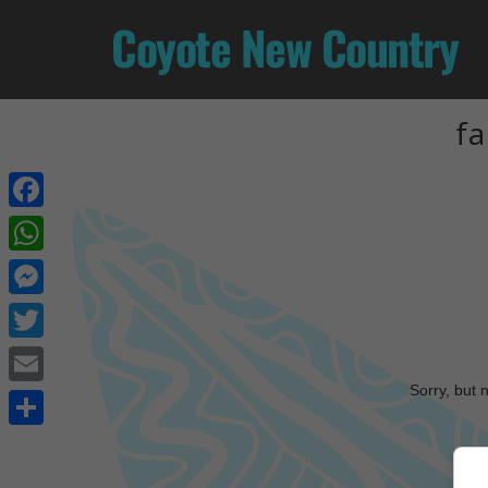
Coyote New Country
fa
Facebook
WhatsApp
Messenger
Twitter
Sorry, but 
Email
Share