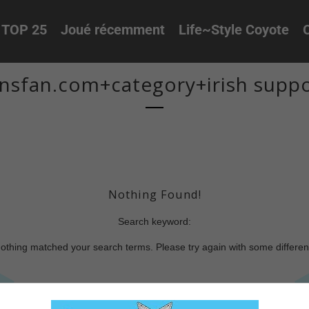
TOP 25
Joué récemment
Life~Style Coyote
O
nsfan.com+category+irish supp
Nothing Found!
Search keyword:
nothing matched your search terms. Please try again with some differe