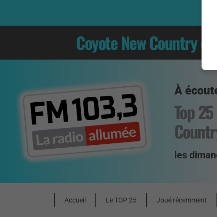
Coyote New Country
es
À écoute
Top 25
Countr
les diman
Accueil
Le TOP 25
Joué récemment