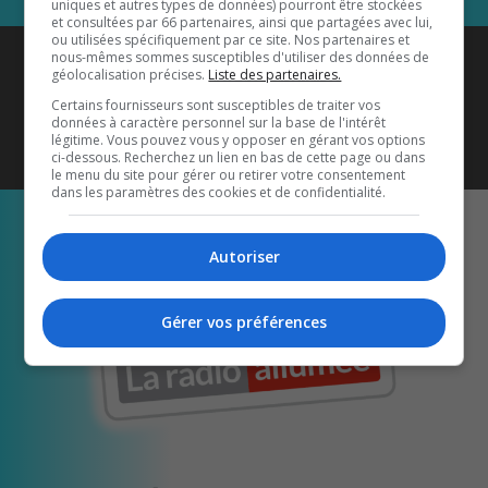
uniques et autres types de données) pourront être stockées
et consultées par 66 partenaires, ainsi que partagées avec lui,
ou utilisées spécifiquement par ce site. Nos partenaires et
Coyote New Country
est diffusé
nous-mêmes sommes susceptibles d'utiliser des données de
géolocalisation précises.
Liste des partenaires.
également sur
1033 HD2
•
Certains fournisseurs sont susceptibles de traiter vos
données à caractère personnel sur la base de l'intérêt
Écoutez-nous aussi sur…
légitime. Vous pouvez vous y opposer en gérant vos options
ci-dessous. Recherchez un lien en bas de cette page ou dans
le menu du site pour gérer ou retirer votre consentement
dans les paramètres des cookies et de confidentialité.
Autoriser
Gérer vos préférences