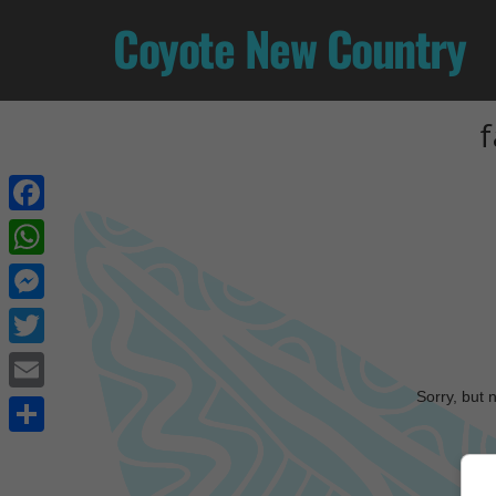
Coyote New Country
f
Facebook
WhatsApp
Messenger
Twitter
Sorry, but 
Email
Share