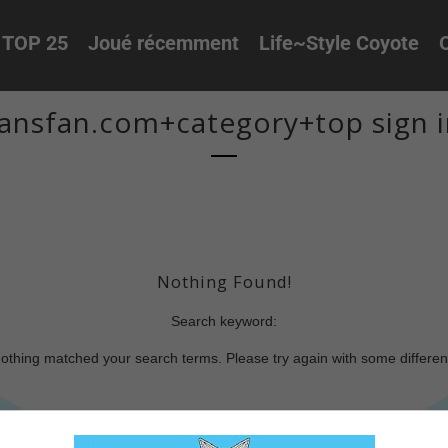
TOP 25
Joué récemment
Life~Style Coyote
O
ansfan.com+category+top sign 
Nothing Found!
Search keyword:
nothing matched your search terms. Please try again with some differe