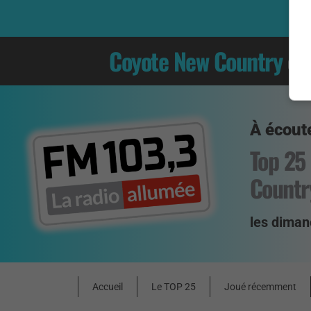
Coyote New Country
es
À écoute
Top 25
Countr
les diman
Accueil
Le TOP 25
Joué récemment