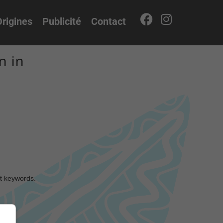
rigines
Publicité
Contact
n in
nt keywords.