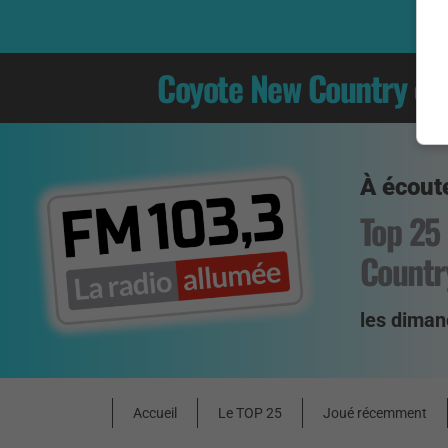
Coyote New Country
es
À écoute
Top 25
Countr
les diman
Accueil
Le TOP 25
Joué récemment