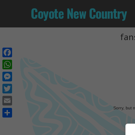
Coyote New Country
fan
Facebook
WhatsApp
Messenger
Twitter
Sorry, but 
Email
Share