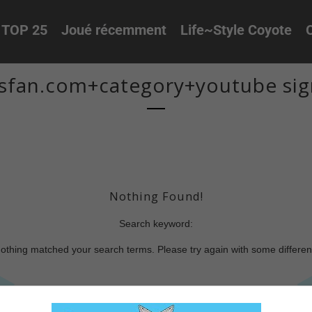
TOP 25
Joué récemment
Life~Style Coyote
O
sfan.com+category+youtube sig
Nothing Found!
Search keyword:
nothing matched your search terms. Please try again with some differe