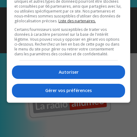
uniques et autres types de données) pourront être stockées
et consultées par 66 partenaires, ainsi que partagées avec lui,
ou utilisées spécifiquement par ce site. Nos partenaires et
Coyote New Country
est diffusé
nous-mêmes sommes susceptibles d'utiliser des données de
géolocalisation précises.
Liste des partenaires.
également sur
1033 HD2
•
Certains fournisseurs sont susceptibles de traiter vos
données à caractère personnel sur la base de l'intérêt
Écoutez-nous aussi sur…
légitime. Vous pouvez vous y opposer en gérant vos options
ci-dessous. Recherchez un lien en bas de cette page ou dans
le menu du site pour gérer ou retirer votre consentement
dans les paramètres des cookies et de confidentialité.
Autoriser
Gérer vos préférences