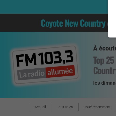
Coyote New Country
es
À écoute
Top 25
Countr
les diman
Accueil
Le TOP 25
Joué récemment