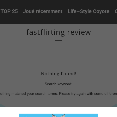
TOP 25
Joué récemment
Life~Style Coyote
O
fastflirting review
Nothing Found!
Search keyword:
nothing matched your search terms. Please try again with some differe