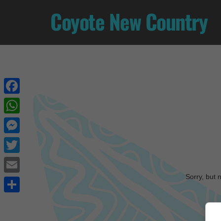
Coyote New Country
Facebook
WhatsApp
Messenger
Twitter
Sorry, but 
Email
Share