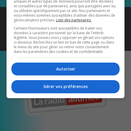
uniques et autres types de données) pourront être stockées
et consultées par 66 partenaires, ainsi que partagées avec lui,
ou utilisées spécifiquement par ce site. Nos partenaires et
Coyote New Country
est diffusé
nous-mêmes sommes susceptibles d'utiliser des données de
géolocalisation précises.
Liste des partenaires.
également sur
1033 HD2
•
Certains fournisseurs sont susceptibles de traiter vos
données à caractère personnel sur la base de l'intérêt
Écoutez-nous aussi sur…
légitime. Vous pouvez vous y opposer en gérant vos options
ci-dessous. Recherchez un lien en bas de cette page ou dans
le menu du site pour gérer ou retirer votre consentement
dans les paramètres des cookies et de confidentialité.
Autoriser
Gérer vos préférences