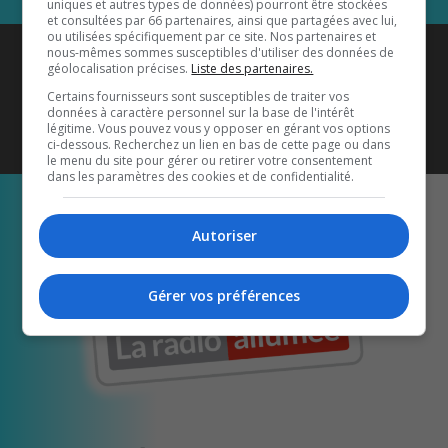
uniques et autres types de données) pourront être stockées
et consultées par 66 partenaires, ainsi que partagées avec lui,
ou utilisées spécifiquement par ce site. Nos partenaires et
Coyote New Country
est diffusé
nous-mêmes sommes susceptibles d'utiliser des données de
géolocalisation précises.
Liste des partenaires.
également sur
1033 HD2
•
Certains fournisseurs sont susceptibles de traiter vos
données à caractère personnel sur la base de l'intérêt
Écoutez-nous aussi sur…
légitime. Vous pouvez vous y opposer en gérant vos options
ci-dessous. Recherchez un lien en bas de cette page ou dans
le menu du site pour gérer ou retirer votre consentement
dans les paramètres des cookies et de confidentialité.
Autoriser
Gérer vos préférences