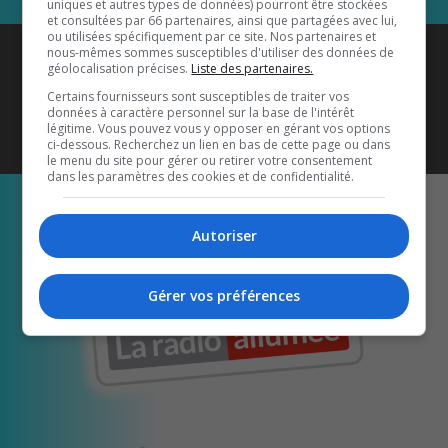
uniques et autres types de données) pourront être stockées
et consultées par 66 partenaires, ainsi que partagées avec lui,
ou utilisées spécifiquement par ce site. Nos partenaires et
Coyote New Country
est diffusé
nous-mêmes sommes susceptibles d'utiliser des données de
géolocalisation précises.
Liste des partenaires.
également sur
1033 HD2
•
Certains fournisseurs sont susceptibles de traiter vos
données à caractère personnel sur la base de l'intérêt
Écoutez-nous aussi sur…
légitime. Vous pouvez vous y opposer en gérant vos options
ci-dessous. Recherchez un lien en bas de cette page ou dans
le menu du site pour gérer ou retirer votre consentement
dans les paramètres des cookies et de confidentialité.
Autoriser
Gérer vos préférences