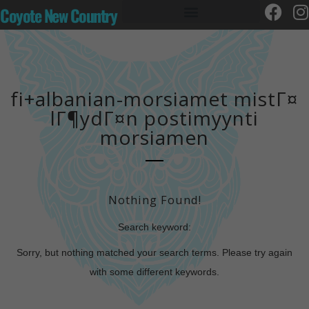
Coyote New Country
fi+albanian-morsiamet mistГ¤
lГ¶ydГ¤n postimyynti
morsiamen
Nothing Found!
Search keyword:
Sorry, but nothing matched your search terms. Please try again
with some different keywords.