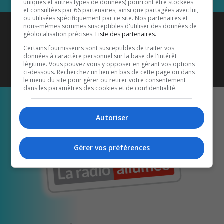
uniques et autres types de données) pourront être stockées
et consultées par 66 partenaires, ainsi que partagées avec lui,
ou utilisées spécifiquement par ce site. Nos partenaires et
Coyote New Country
est diffusé
nous-mêmes sommes susceptibles d'utiliser des données de
géolocalisation précises.
Liste des partenaires.
également sur
1033 HD2
•
Certains fournisseurs sont susceptibles de traiter vos
données à caractère personnel sur la base de l'intérêt
Écoutez-nous aussi sur…
légitime. Vous pouvez vous y opposer en gérant vos options
ci-dessous. Recherchez un lien en bas de cette page ou dans
le menu du site pour gérer ou retirer votre consentement
dans les paramètres des cookies et de confidentialité.
Autoriser
Gérer vos préférences