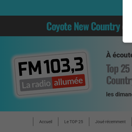
Coyote New Country
es
À écoute
Top 25
Countr
les diman
Accueil
Le TOP 25
Joué récemment