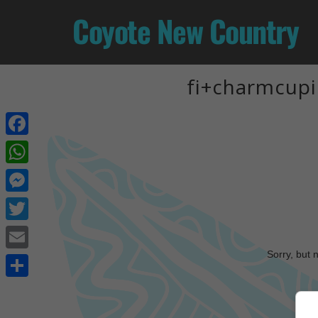
Coyote New Country
fi+charmcupi
Facebook
WhatsApp
Messenger
Twitter
Sorry, but 
Email
Share