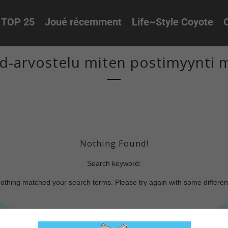
TOP 25
Joué récemment
Life~Style Coyote
O
d-arvostelu miten postimyynti m
Nothing Found!
Search keyword:
nothing matched your search terms. Please try again with some differe