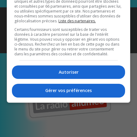
uniques et autres types de données) pourront être stockées
et consultées par 66 partenaires, ainsi que partagées avec lui,
ou utilisées spécifiquement par ce site. Nos partenaires et
Coyote New Country
est diffusé
nous-mêmes sommes susceptibles d'utiliser des données de
géolocalisation précises.
Liste des partenaires.
également sur
1033 HD2
•
Certains fournisseurs sont susceptibles de traiter vos
données à caractère personnel sur la base de l'intérêt
Écoutez-nous aussi sur…
légitime. Vous pouvez vous y opposer en gérant vos options
ci-dessous. Recherchez un lien en bas de cette page ou dans
le menu du site pour gérer ou retirer votre consentement
dans les paramètres des cookies et de confidentialité.
Autoriser
Gérer vos préférences