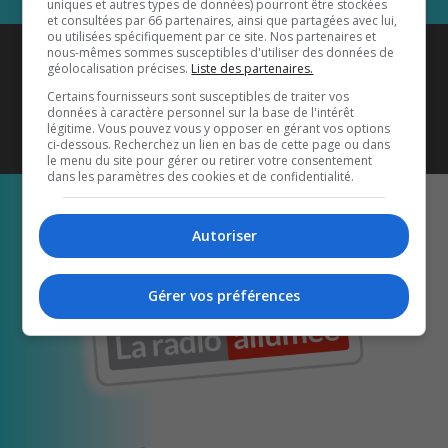
uniques et autres types de données) pourront être stockées
et consultées par 66 partenaires, ainsi que partagées avec lui,
ou utilisées spécifiquement par ce site. Nos partenaires et
Coyote New Country
est diffusé
nous-mêmes sommes susceptibles d'utiliser des données de
géolocalisation précises.
Liste des partenaires.
également sur
1033 HD2
•
Certains fournisseurs sont susceptibles de traiter vos
données à caractère personnel sur la base de l'intérêt
Écoutez-nous aussi sur…
légitime. Vous pouvez vous y opposer en gérant vos options
ci-dessous. Recherchez un lien en bas de cette page ou dans
le menu du site pour gérer ou retirer votre consentement
dans les paramètres des cookies et de confidentialité.
Autoriser
Gérer vos préférences