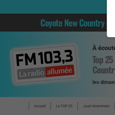
Coyote New Country
es
À écoute
Top 25
Countr
les diman
Accueil
Le TOP 25
Joué récemment