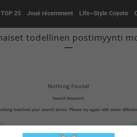
TOP 25
Joué récemment
Life~Style Coyote
O
-naiset todellinen postimyynti m
Nothing Found!
Search keyword:
nothing matched your search terms. Please try again with some differe