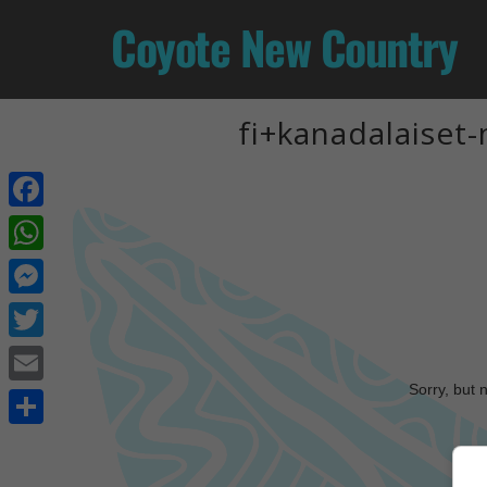
Coyote New Country
fi+kanadalaiset
Facebook
WhatsApp
Messenger
Twitter
Sorry, but 
Email
Share