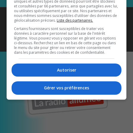
uniques et autres types de données) pourront être stockées
et consultées par 66 partenaires, ainsi que partagées avec lui,
ou utilisées spécifiquement par ce site. Nos partenaires et
Coyote New Country
est diffusé
nous-mêmes sommes susceptibles d'utiliser des données de
géolocalisation précises.
Liste des partenaires.
également sur
1033 HD2
•
Certains fournisseurs sont susceptibles de traiter vos
données à caractère personnel sur la base de l'intérêt
Écoutez-nous aussi sur…
légitime. Vous pouvez vous y opposer en gérant vos options
ci-dessous. Recherchez un lien en bas de cette page ou dans
le menu du site pour gérer ou retirer votre consentement
dans les paramètres des cookies et de confidentialité.
Autoriser
Gérer vos préférences