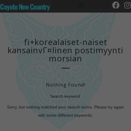
Coyote New Country
fi+korealaiset-naiset
kansainvГ¤linen postimyynti
morsian
Nothing Found!
Search keyword:
Sorry, but nothing matched your search terms. Please try again
with some different keywords.