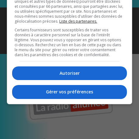
uniques et autres types de données) pourront être stockées
et consultées par 66 partenaires, ainsi que partagées avec lui,
ou utilisées spécifiquement par ce site. Nos partenaires et
Coyote New Country
est diffusé
nous-mêmes sommes susceptibles d'utiliser des données de
géolocalisation précises.
Liste des partenaires.
également sur
1033 HD2
•
Certains fournisseurs sont susceptibles de traiter vos
données à caractère personnel sur la base de l'intérêt
Écoutez-nous aussi sur…
légitime. Vous pouvez vous y opposer en gérant vos options
ci-dessous. Recherchez un lien en bas de cette page ou dans
le menu du site pour gérer ou retirer votre consentement
dans les paramètres des cookies et de confidentialité.
Autoriser
Gérer vos préférences