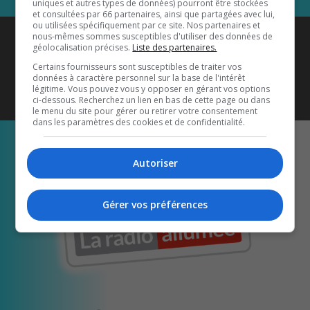
uniques et autres types de données) pourront être stockées
et consultées par 66 partenaires, ainsi que partagées avec lui,
ou utilisées spécifiquement par ce site. Nos partenaires et
Coyote New Country
est diffusé
nous-mêmes sommes susceptibles d'utiliser des données de
géolocalisation précises.
Liste des partenaires.
également sur
1033 HD2
•
Certains fournisseurs sont susceptibles de traiter vos
données à caractère personnel sur la base de l'intérêt
Écoutez-nous aussi sur…
légitime. Vous pouvez vous y opposer en gérant vos options
ci-dessous. Recherchez un lien en bas de cette page ou dans
le menu du site pour gérer ou retirer votre consentement
dans les paramètres des cookies et de confidentialité.
Autoriser
Gérer vos préférences