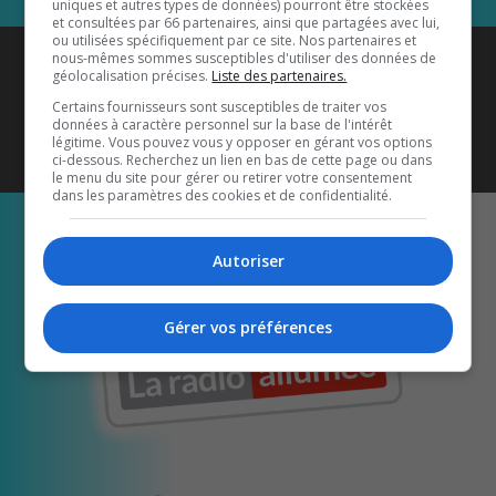
uniques et autres types de données) pourront être stockées
et consultées par 66 partenaires, ainsi que partagées avec lui,
ou utilisées spécifiquement par ce site. Nos partenaires et
Coyote New Country
est diffusé
nous-mêmes sommes susceptibles d'utiliser des données de
géolocalisation précises.
Liste des partenaires.
également sur
1033 HD2
•
Certains fournisseurs sont susceptibles de traiter vos
données à caractère personnel sur la base de l'intérêt
Écoutez-nous aussi sur…
légitime. Vous pouvez vous y opposer en gérant vos options
ci-dessous. Recherchez un lien en bas de cette page ou dans
le menu du site pour gérer ou retirer votre consentement
dans les paramètres des cookies et de confidentialité.
Autoriser
Gérer vos préférences