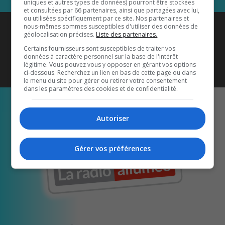
uniques et autres types de données) pourront être stockées
et consultées par 66 partenaires, ainsi que partagées avec lui,
ou utilisées spécifiquement par ce site. Nos partenaires et
Coyote New Country
est diffusé
nous-mêmes sommes susceptibles d'utiliser des données de
géolocalisation précises.
Liste des partenaires.
également sur
1033 HD2
•
Certains fournisseurs sont susceptibles de traiter vos
données à caractère personnel sur la base de l'intérêt
Écoutez-nous aussi sur…
légitime. Vous pouvez vous y opposer en gérant vos options
ci-dessous. Recherchez un lien en bas de cette page ou dans
le menu du site pour gérer ou retirer votre consentement
dans les paramètres des cookies et de confidentialité.
Autoriser
Gérer vos préférences