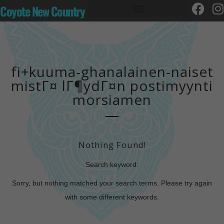
Coyote New Country
fi+kuuma-ghanalainen-naiset
mistГ¤ lГ¶ydГ¤n postimyynti
morsiamen
Nothing Found!
Search keyword:
Sorry, but nothing matched your search terms. Please try again
with some different keywords.