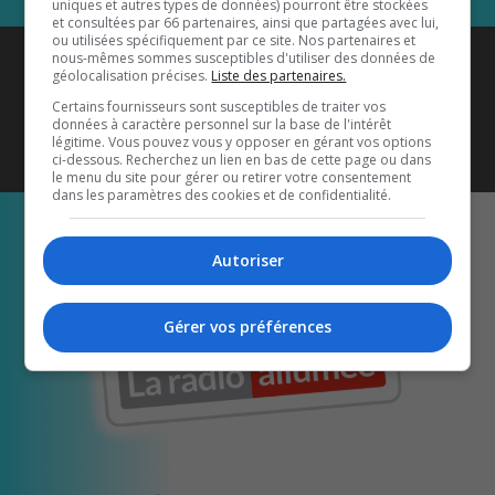
uniques et autres types de données) pourront être stockées
et consultées par 66 partenaires, ainsi que partagées avec lui,
ou utilisées spécifiquement par ce site. Nos partenaires et
Coyote New Country
est diffusé
nous-mêmes sommes susceptibles d'utiliser des données de
géolocalisation précises.
Liste des partenaires.
également sur
1033 HD2
•
Certains fournisseurs sont susceptibles de traiter vos
données à caractère personnel sur la base de l'intérêt
Écoutez-nous aussi sur…
légitime. Vous pouvez vous y opposer en gérant vos options
ci-dessous. Recherchez un lien en bas de cette page ou dans
le menu du site pour gérer ou retirer votre consentement
dans les paramètres des cookies et de confidentialité.
Autoriser
Gérer vos préférences