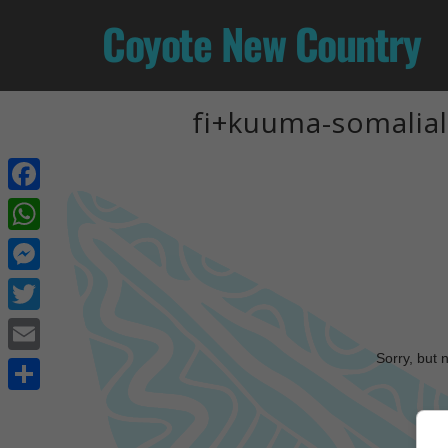
Coyote New Country
fi+kuuma-somalial
Facebook
WhatsApp
Messenger
Twitter
Sorry, but 
Email
Share