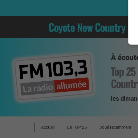
Coyote New Country
es
À écoute
Top 25
Countr
les diman
Accueil
Le TOP 25
Joué récemment