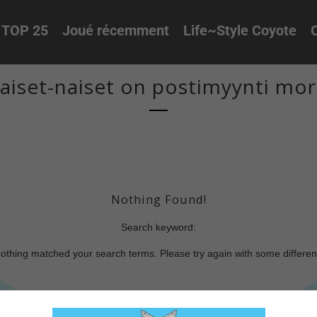
TOP 25
Joué récemment
Life~Style Coyote
O
aiset-naiset on postimyynti mor
Nothing Found!
Search keyword:
nothing matched your search terms. Please try again with some differe