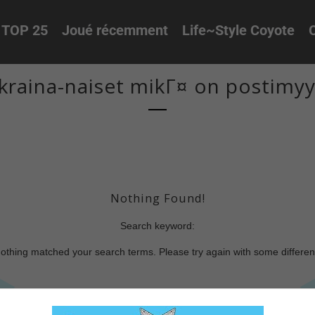
TOP 25
Joué récemment
Life~Style Coyote
O
kraina-naiset mikГ¤ on postimyy
Nothing Found!
Search keyword:
nothing matched your search terms. Please try again with some differe