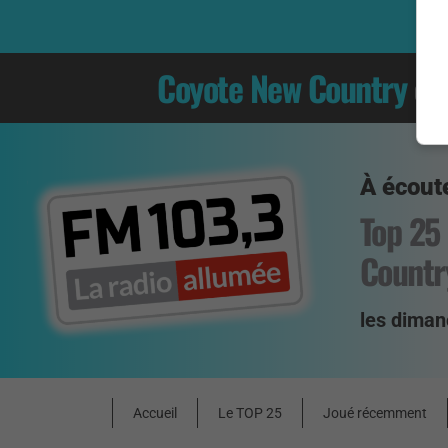
Coyote New Country
es
À écoute
Top 25
Countr
les diman
Accueil
Le TOP 25
Joué récemment