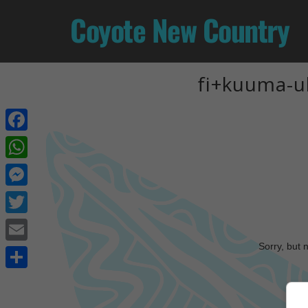
Coyote New Country
fi+kuuma-u
Facebook
WhatsApp
Messenger
Twitter
Sorry, but 
Email
Share